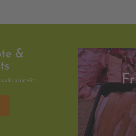
te &
ts
Fr
sadipscing elitr.
e